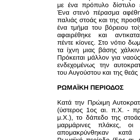
με ένα πρόπυλο δίστυλο 
Ένα στενό πέρασμα αφέθη
παλιάς στοάς και της προσ
ένα τμήμα του βόρειου το
αφαιρέθηκε και αντικατ
πέντε κίονες. Στο νότιο δω
τα ίχνη μιας βάσης χάλκι
Πρόκειται μάλλον για ναού
ενδεχομένως την αυτοκρατ
του Αυγούστου και της θεάς
ΡΩΜΑΪΚΗ ΠΕΡΙΟΔΟΣ
Κατά την Πρώιμη Αυτοκρατ
(ύστερος 1ος αι. π.Χ. - π
μ.Χ.), το δάπεδο της στο
μαρμάρινες πλάκες, οι
απομακρύνθηκαν κατά
Ρωμαϊκή περίοδο (5ος αι. μ