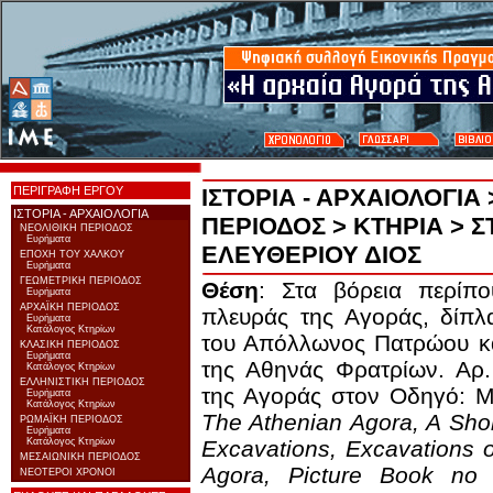
ΠΕΡΙΓΡΑΦΗ ΕΡΓΟΥ
ΙΣΤΟΡΙΑ - ΑΡΧΑΙΟΛΟΓΙΑ
ΙΣΤΟΡΙΑ - ΑΡΧΑΙΟΛΟΓΙΑ
ΠΕΡΙΟΔΟΣ
>
ΚΤΗΡΙΑ
> Σ
ΝΕΟΛΙΘΙΚΗ ΠΕΡΙΟΔΟΣ
Ευρήματα
ΕΛΕΥΘΕΡΙΟΥ ΔΙΟΣ
ΕΠΟΧΗ ΤΟΥ ΧΑΛΚΟΥ
Ευρήματα
ΓΕΩΜΕΤΡΙΚΗ ΠΕΡΙΟΔΟΣ
Θέση
: Στα βόρεια περίπο
Ευρήματα
ΑΡΧΑΪΚΗ ΠΕΡΙΟΔΟΣ
πλευράς της Αγοράς, δίπλ
Ευρήματα
Κατάλογος Κτηρίων
του Απόλλωνος Πατρώου κα
ΚΛΑΣΙΚΗ ΠΕΡΙΟΔΟΣ
Ευρήματα
της Αθηνάς Φρατρίων. Αρ.
Κατάλογος Κτηρίων
ΕΛΛΗΝΙΣΤΙΚΗ ΠΕΡΙΟΔΟΣ
της Αγοράς στον Οδηγό: Μ
Ευρήματα
Κατάλογος Κτηρίων
The Athenian Agora, A Shor
ΡΩΜΑΪΚΗ ΠΕΡΙΟΔΟΣ
Ευρήματα
Κατάλογος Κτηρίων
Excavations, Excavations o
ΜΕΣΑΙΩΝΙΚΗ ΠΕΡΙΟΔΟΣ
Agora, Picture Book no
ΝΕΟΤΕΡΟΙ ΧΡΟΝΟΙ