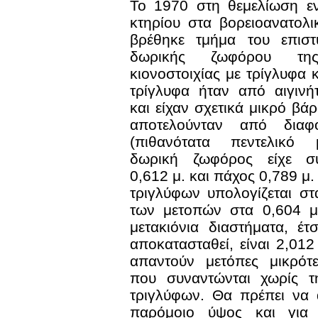
Το 1970 στη θεμελίωση εν
κτηρίου στα βορειοανατολ
βρέθηκε τμήμα του επιστ
δωρικής ζωφόρου της
κιονοστοιχίας με τρίγλυφα 
τρίγλυφα ήταν από αιγινή
και είχαν σχετικά μικρό βά
αποτελούνταν από διαφο
(πιθανότατα πεντελικό
δωρική ζωφόρος είχε σ
0,612 μ. και πάχος 0,789 μ
τριγλύφων υπολογίζεται στ
των μετοπών στα 0,604 μ
μετακιόνια διαστήματα, έ
αποκατασταθεί, είναι 2,012
απαντούν μετόπες μικρότ
που συναντώνται χωρίς τ
τριγλύφων. Θα πρέπει να 
παρόμοιο ύψος και για τ