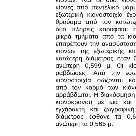
κίονες από πεντελικό μάρ
εξωτερική κιονοστοιχία έχ
θραύσμα από τον κατώτε
δύο πλήρεις κορυφαίοι σ
μικρά τμήματα από τα κι
επιτρέπουν την ανασύστασ
κιόνων της εξωτερικής κι
κατώτερη διάμετρος ήταν 
ανώτερη 0,599 μ. Οι κίο
ραβδώσεις. Από την εσωτ
κιονοστοιχία σώζονται κ
από τον κορμό των κιόν
αρράβδωτοι. Η διακόσμηση 
κιονόκρανου με ωά και 
εγχάρακτη και ζωγραφική
διάμετρος έφθανε τα 0,
ανώτερη τα 0,566 μ.