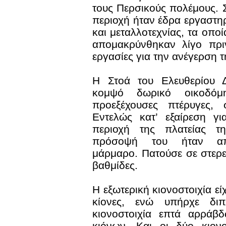
τους Περσικούς πολέμους. Σ
περιοχή ήταν έδρα εργαστη
και μεταλλοτεχνίας, τα οπο
απομακρύνθηκαν λίγο πρι
εργασίες για την ανέγερση τ
Η Στοά του Ελευθερίου Δ
κομψό δωρικό οικοδό
προεξέχουσες πτέρυγες,
Εντελώς κατ’ εξαίρεση γι
περιοχή της πλατείας τ
πρόσοψή του ήταν απ
μάρμαρο. Πατούσε σε στερε
βαθμίδες.
Η εξωτερική κιονοστοιχία ε
κίονες, ενώ υπήρχε διπ
κιονοστοιχία επτά αρράβ
κιόνων. Και οι δύο κιονο