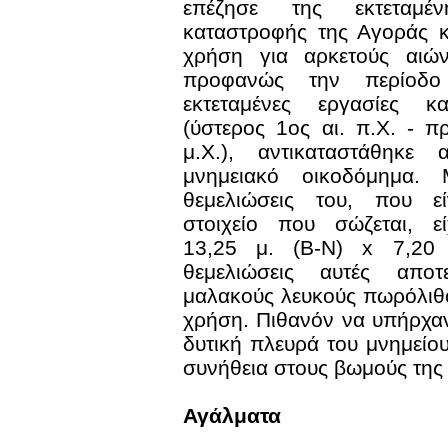
επέζησε της εκτεταμέν
καταστροφής της Αγοράς κ
χρήση για αρκετούς αιών
προφανώς την περίοδο
εκτεταμένες εργασίες 
(ύστερος 1ος αι. π.Χ. - π
μ.Χ.), αντικαταστάθηκε
μνημειακό οικοδόμημα.
θεμελιώσεις του, που ε
στοιχείο που σώζεται, εί
13,25 μ. (Β-Ν) x 7,20 
θεμελιώσεις αυτές αποτ
μαλακούς λευκούς πωρόλιθ
χρήση. Πιθανόν να υπήρχα
δυτική πλευρά του μνημείο
συνήθεια στους βωμούς της
Αγάλματα