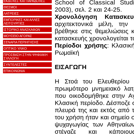
School of Classical Stud
ΕΚΔΟΧΕΣ ΚΑΙ ΠΑΡΑΔΟΧΕΣ
ΘΕΣΜΟΙ
2003), σελ. 2 και 24-25.
ΛΑΤΡΕΙΕΣ
Χρονολόγηση Κατασκευ
ΕΜΠΟΡΙΚΕΣ ΚΑΙ ΑΛΛΕΣ
αρχιτεκτονικά μέλη, την
ΛΕΙΤΟΥΡΓΙΕΣ
βρέθηκε στις θεμελιώσεις κ
ΙΣΤΟΡΙΚΟ ΑΝΑΣΚΑΦΩΝ
ΜΟΥΣΕΙΟ ΑΓΟΡΑΣ
κατασκευής χρονολογείται τ
ΣΕΝΑΡΙΑ ΠΕΡΙΗΓΗΣΗΣ
Περίοδοι χρήσης
: Κλασική
ΟΠΤΙΚΟ ΥΛΙΚΟ
Ρωμαϊκή
ΠΡΟΣΒΑΣΗ ΣΤΗΝ ΨΗΦΙΑΚΗ
ΣΥΛΛΟΓΗ
ΣΥΝΤΕΛΕΣΤΕΣ
ΕΙΣΑΓΩΓΗ
ΕΠΙΚΟΙΝΩΝΙΑ
Η Στοά του Ελευθερίου Δ
πρωιμότερο μνημειακό λατ
που οικοδομήθηκε στην Α
Κλασική περίοδο. Δέσποζε 
πλευρά της και εκτός από 
του χρήση ήταν και σημείο 
ψυχαγωγίας των Αθηναίων
στέγαζε και κάποιου