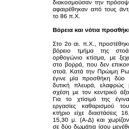
διακοσμούσαν την πρόσοψη
αφαιρέθηκαν από τους άντ
το 86 π.Χ.
Βόρεια και νότια προσθήκ
Στο 2ο αι. π.Χ., προστέθη
βόρειο τμήμα της στο
ορθογώνιο κτίσμα, με ξεχ
στο βορρά, που δεν επικο
στοά. Κατά την Πρώιμη Ρω
έγινε μία προσθήκη δύο 
δυτική πλευρά, ελαφρώς 
σχέση με τον κεντρικό άξ
Για το χτίσιμό της έγινα
εργασίες καθαρισμού το
κτήριο είχε διαστάσεις 1
15,30 μ. (Α-Δ) και χωρίζο
σε δύο δωμάτια ίσου μεγέθ