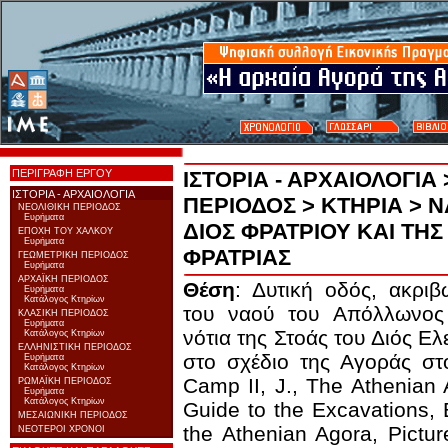
ΠΕΡΙΓΡΑΦΗ ΕΡΓΟΥ
ΙΣΤΟΡΙΑ - ΑΡΧΑΙΟΛΟΓΙΑ
ΙΣΤΟΡΙΑ - ΑΡΧΑΙΟΛΟΓΙΑ
ΠΕΡΙΟΔΟΣ
>
ΚΤΗΡΙΑ
> Ν
ΝΕΟΛΙΘΙΚΗ ΠΕΡΙΟΔΟΣ
Ευρήματα
ΔΙΟΣ ΦΡΑΤΡΙΟΥ ΚΑΙ ΤΗ
ΕΠΟΧΗ ΤΟΥ ΧΑΛΚΟΥ
Ευρήματα
ΦΡΑΤΡΙΑΣ
ΓΕΩΜΕΤΡΙΚΗ ΠΕΡΙΟΔΟΣ
Ευρήματα
ΑΡΧΑΪΚΗ ΠΕΡΙΟΔΟΣ
Θέση
: Δυτική oδός, ακριβ
Ευρήματα
Κατάλογος Κτηρίων
του ναού του Απόλλωνος
ΚΛΑΣΙΚΗ ΠΕΡΙΟΔΟΣ
Ευρήματα
νότια της Στοάς του Διός Ελ
Κατάλογος Κτηρίων
ΕΛΛΗΝΙΣΤΙΚΗ ΠΕΡΙΟΔΟΣ
στο σχέδιο της Αγοράς σ
Ευρήματα
Κατάλογος Κτηρίων
Camp II, J., The Athenian 
ΡΩΜΑΪΚΗ ΠΕΡΙΟΔΟΣ
Ευρήματα
Κατάλογος Κτηρίων
Guide to the Excavations, 
ΜΕΣΑΙΩΝΙΚΗ ΠΕΡΙΟΔΟΣ
the Athenian Agora, Pictu
ΝΕΟΤΕΡΟΙ ΧΡΟΝΟΙ