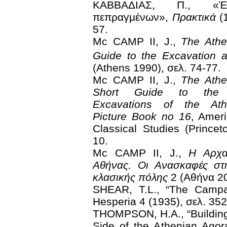
ΚΑΒΒΑΔΙΑΣ, Π., «Έ
πεπραγμένων»,
Πρακτικά
(1
57.
Mc CAMP II, J.,
The Athe
Guide to the Excavation
(Athens 1990), σελ. 74-77.
Μc CAMP II, J.,
The Athe
Short Guide to the E
Excavations of the Ath
Picture Book no 16
, Amer
Classical Studies (Princet
10.
Mc CAMP II, J.,
Η Αρχα
Αθήνας. Οι Ανασκαφές στ
κλασικής πόλης
2 (Αθήνα 20
SHEAR, T.L., “The Campa
Hesperia 4 (1935), σελ. 352
THOMPSON, H.A., “Buildin
Side of the Athenian Agor