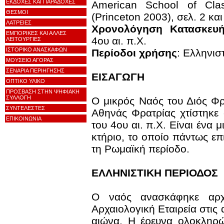
ΕΚΔΟΧΕΣ ΚΑΙ ΠΑΡΑΔΟΧΕΣ
American School of Clas
ΘΕΣΜΟΙ
(Princeton 2003), σελ. 2 και
ΛΑΤΡΕΙΕΣ
Χρονολόγηση Κατασκευ
ΕΜΠΟΡΙΚΕΣ ΚΑΙ ΑΛΛΕΣ
4ου αι. π.Χ.
ΛΕΙΤΟΥΡΓΙΕΣ
ΙΣΤΟΡΙΚΟ ΑΝΑΣΚΑΦΩΝ
Περίοδοι χρήσης
: Ελληνισ
ΜΟΥΣΕΙΟ ΑΓΟΡΑΣ
ΣΕΝΑΡΙΑ ΠΕΡΙΗΓΗΣΗΣ
ΕΙΣΑΓΩΓΗ
ΟΠΤΙΚΟ ΥΛΙΚΟ
ΠΡΟΣΒΑΣΗ ΣΤΗΝ ΨΗΦΙΑΚΗ
ΣΥΛΛΟΓΗ
Ο μικρός Ναός του Διός Φρ
ΣΥΝΤΕΛΕΣΤΕΣ
Αθηνάς Φρατρίας χτίστηκε 
ΕΠΙΚΟΙΝΩΝΙΑ
του 4ου αι. π.Χ. Είναι ένα 
κτήριο, το οποίο πάντως επ
τη Ρωμαϊκή περίοδο.
ΕΛΛΗΝΙΣΤΙΚΗ ΠΕΡΙΟΔΟΣ
Ο ναός ανασκάφηκε αρχ
Αρχαιολογική Εταιρεία στις
αιώνα. Η έρευνα ολοκληρ