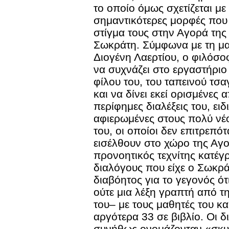
το οποίο όμως σχετίζεται με 
σημαντικότερες μορφές που
στίγμα τους στην Αγορά της
Σωκράτη. Σύμφωνα με τη μα
Διογένη Λαερτίου, ο φιλόσο
να συχνάζει στο εργαστήριο 
φίλου του, του ταπεινού τσ
και να δίνει εκεί ορισμένες α
περίφημες διαλέξεις του, ειδ
αφιερωμένες στους πολύ νέ
του, οι οποίοι δεν επιτρεπό
εισέλθουν στο χώρο της Αγ
προνοητικός τεχνίτης κατέγ
διαλόγους που είχε ο Σωκρά
διαβόητος για το γεγονός ότ
ούτε μια λέξη γραπτή από τ
του– με τους μαθητές του κ
αργότερα 33 σε βιβλίο. Οι δ
συνήθως ονομάζονταν «σκυτ