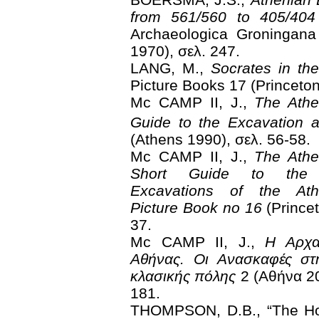
from 561/560 to 405/404
Archaeologica Groningana
1970), σελ. 247.
LANG, M.,
Socrates in th
Picture Books 17 (Princeto
Mc CAMP II, J.,
The Athe
Guide to the Excavation
(Αthens 1990), σελ. 56-58.
Μc CAMP II, J.,
The Athe
Short Guide to the E
Excavations of the Ath
Picture Book no 16
(Princet
37.
Mc CAMP II, J.,
Η Αρχα
Αθήνας. Οι Ανασκαφές στ
κλασικής πόλης
2 (Αθήνα 20
181.
THOMPSON, D.B., “The Ho