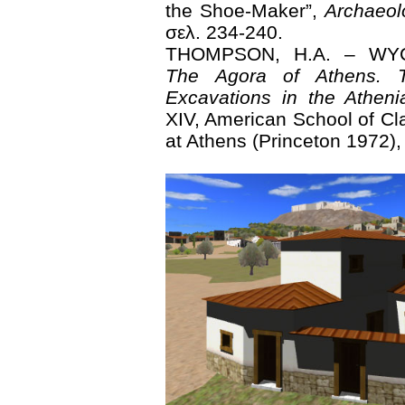
the Shoe-Maker”,
Archaeol
σελ. 234-240.
THOMPSON, H.A. – WYC
The Agora of Athens. 
Excavations in the Athen
XIV, American School of Cl
at Athens (Princeton 1972),