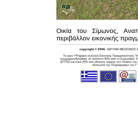
Οικία του Σίμωνος, Ανα
περιβάλλον εικονικής πραγμ
copyright © 2006
, ΙΔΡΥΜΑ ΜΕΙΖΟΝΟΣ
Το έργο «Ψηφιακή συλλογή Εικονικής Πραγματικότητας "Η
συγχρηματοδοτήθηκε σε ποσοστό 80% από το Ευρωπαϊκό Ταμ
(ΕΤΠΑ) και κατά 20% από εθνικούς πόρους στο πλαίσιο του
«Κοινωνία της Πληροφορίας» του Γ'