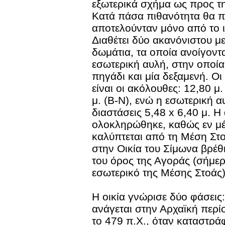
εξωτερικά σχήμα ως προς τ
Κατά πάσα πιθανότητα θα π
αποτελούνταν μόνο από το ι
Διαθέτει δύο ακανόνιστου μ
δωμάτια, τα οποία ανοίγοντ
εσωτερική αυλή, στην οποία
πηγάδι και μία δεξαμενή. Οι
είναι οι ακόλουθες: 12,80 μ.
μ. (Β-Ν), ενώ η εσωτερική α
διαστάσεις 5,48 x 6,40 μ. 
ολοκληρώθηκε, καθώς εν μέρ
καλύπτεται από τη Μέση Στ
στην Οικία του Σίμωνα βρέθ
του όρος της Αγοράς (σήμε
εσωτερικό της Μέσης Στοάς)
Η οικία γνώρισε δύο φάσεις
ανάγεται στην Αρχαϊκή περί
το 479 π.Χ., όταν καταστρά