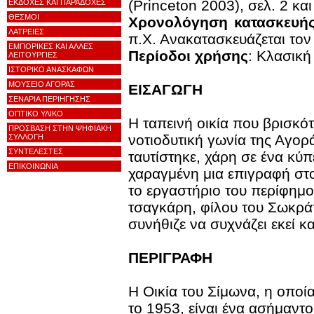
(Princeton 2003), σελ. 2 και
ΕΚΔΟΧΕΣ ΚΑΙ ΠΑΡΑΔΟΧΕΣ
ΘΕΣΜΟΙ
Χρονολόγηση κατασκευή
ΛΑΤΡΕΙΕΣ
π.Χ. Ανακατασκευάζεται τον 
ΕΜΠΟΡΙΚΕΣ ΚΑΙ ΑΛΛΕΣ
Περίοδοι χρήσης
: Κλασική
ΛΕΙΤΟΥΡΓΙΕΣ
ΙΣΤΟΡΙΚΟ ΑΝΑΣΚΑΦΩΝ
ΜΟΥΣΕΙΟ ΑΓΟΡΑΣ
ΕΙΣΑΓΩΓΗ
ΣΕΝΑΡΙΑ ΠΕΡΙΗΓΗΣΗΣ
ΟΠΤΙΚΟ ΥΛΙΚΟ
Η ταπεινή οικία που βρισκό
ΠΡΟΣΒΑΣΗ ΣΤΗΝ ΨΗΦΙΑΚΗ
νοτιοδυτική γωνία της Αγορ
ΣΥΛΛΟΓΗ
ΣΥΝΤΕΛΕΣΤΕΣ
ταυτίστηκε, χάρη σε ένα κύπ
ΕΠΙΚΟΙΝΩΝΙΑ
χαραγμένη μια επιγραφή στο
το εργαστήριο του περίφημ
τσαγκάρη, φίλου του Σωκρά
συνήθιζε να συχνάζει εκεί κα
ΠΕΡΙΓΡΑΦΗ
Η Oικία του Σίμωνα, η οπο
το 1953, είναι ένα ασήμαντ