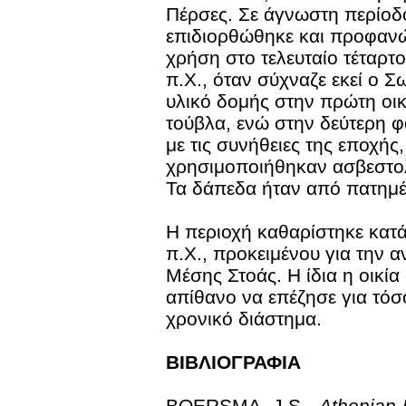
Πέρσες. Σε άγνωστη περίοδ
επιδιορθώθηκε και προφανώ
χρήση στο τελευταίο τέταρτο
π.Χ., όταν σύχναζε εκεί ο Σ
υλικό δομής στην πρώτη οικ
τούβλα, ενώ στην δεύτερη 
με τις συνήθειες της εποχής,
χρησιμοποιήθηκαν ασβεστολ
Τα δάπεδα ήταν από πατημ
Η περιοχή καθαρίστηκε κατά 
π.Χ., προκειμένου για την α
Μέσης Στοάς. Η ίδια η οικία
απίθανο να επέζησε για τόσ
χρονικό διάστημα.
ΒΙΒΛΙΟΓΡΑΦΙΑ
BOERSMA, J.S.,
Athenian 