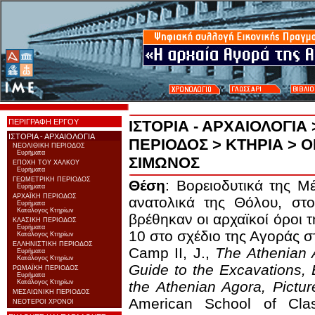
ΠΕΡΙΓΡΑΦΗ ΕΡΓΟΥ
ΙΣΤΟΡΙΑ - ΑΡΧΑΙΟΛΟΓΙΑ
ΙΣΤΟΡΙΑ - ΑΡΧΑΙΟΛΟΓΙΑ
ΠΕΡΙΟΔΟΣ
>
ΚΤΗΡΙΑ
> Ο
ΝΕΟΛΙΘΙΚΗ ΠΕΡΙΟΔΟΣ
Ευρήματα
ΣΙΜΩΝΟΣ
ΕΠΟΧΗ ΤΟΥ ΧΑΛΚΟΥ
Ευρήματα
ΓΕΩΜΕΤΡΙΚΗ ΠΕΡΙΟΔΟΣ
Θέση
: Βορειοδυτικά της Μ
Ευρήματα
ΑΡΧΑΪΚΗ ΠΕΡΙΟΔΟΣ
ανατολικά της Θόλου, στ
Ευρήματα
Κατάλογος Κτηρίων
βρέθηκαν οι αρχαϊκοί όροι 
ΚΛΑΣΙΚΗ ΠΕΡΙΟΔΟΣ
Ευρήματα
10 στο σχέδιο της Αγοράς 
Κατάλογος Κτηρίων
ΕΛΛΗΝΙΣΤΙΚΗ ΠΕΡΙΟΔΟΣ
Camp II, J.,
The Athenian 
Ευρήματα
Κατάλογος Κτηρίων
Guide to the Excavations, 
ΡΩΜΑΪΚΗ ΠΕΡΙΟΔΟΣ
Ευρήματα
Κατάλογος Κτηρίων
the Athenian Agora, Pictu
ΜΕΣΑΙΩΝΙΚΗ ΠΕΡΙΟΔΟΣ
American School of Clas
ΝΕΟΤΕΡΟΙ ΧΡΟΝΟΙ