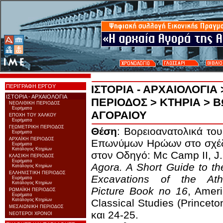
ΠΕΡΙΓΡΑΦΗ ΕΡΓΟΥ
ΙΣΤΟΡΙΑ - ΑΡΧΑΙΟΛΟΓΙΑ
ΙΣΤΟΡΙΑ - ΑΡΧΑΙΟΛΟΓΙΑ
ΠΕΡΙΟΔΟΣ
>
ΚΤΗΡΙΑ
> Β
ΝΕΟΛΙΘΙΚΗ ΠΕΡΙΟΔΟΣ
Ευρήματα
ΑΓΟΡΑΙΟΥ
ΕΠΟΧΗ ΤΟΥ ΧΑΛΚΟΥ
Ευρήματα
ΓΕΩΜΕΤΡΙΚΗ ΠΕΡΙΟΔΟΣ
Θέση
: Bορειοανατολικά το
Ευρήματα
ΑΡΧΑΪΚΗ ΠΕΡΙΟΔΟΣ
Επωνύμων Ηρώων στο σχέδ
Ευρήματα
Κατάλογος Κτηρίων
στον Οδηγό: Μc Camp II, J
ΚΛΑΣΙΚΗ ΠΕΡΙΟΔΟΣ
Ευρήματα
Agora. A Short Guide to th
Κατάλογος Κτηρίων
ΕΛΛΗΝΙΣΤΙΚΗ ΠΕΡΙΟΔΟΣ
Excavations of the Ath
Ευρήματα
Κατάλογος Κτηρίων
Picture Book no 16
, Amer
ΡΩΜΑΪΚΗ ΠΕΡΙΟΔΟΣ
Ευρήματα
Κατάλογος Κτηρίων
Classical Studies (Princeto
ΜΕΣΑΙΩΝΙΚΗ ΠΕΡΙΟΔΟΣ
και 24-25.
ΝΕΟΤΕΡΟΙ ΧΡΟΝΟΙ