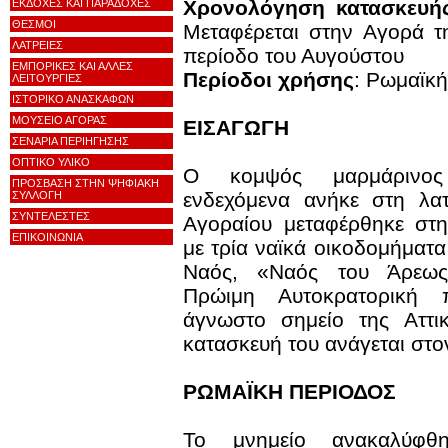
Χρονολόγηση κατασκευή
ΕΚΔΟΧΕΣ ΚΑΙ ΠΑΡΑΔΟΧΕΣ
ΘΕΣΜΟΙ
Μεταφέρεται στην Αγορά τ
ΛΑΤΡΕΙΕΣ
περίοδο του Αυγούστου
ΕΜΠΟΡΙΚΕΣ ΚΑΙ ΑΛΛΕΣ
Περίοδοι χρήσης
: Ρωμαϊκή
ΛΕΙΤΟΥΡΓΙΕΣ
ΙΣΤΟΡΙΚΟ ΑΝΑΣΚΑΦΩΝ
ΜΟΥΣΕΙΟ ΑΓΟΡΑΣ
ΕΙΣΑΓΩΓΗ
ΣΕΝΑΡΙΑ ΠΕΡΙΗΓΗΣΗΣ
ΟΠΤΙΚΟ ΥΛΙΚΟ
Ο κομψός μαρμάρινο
ΠΡΟΣΒΑΣΗ ΣΤΗΝ ΨΗΦΙΑΚΗ
ενδεχόμενα ανήκε στη λατ
ΣΥΛΛΟΓΗ
ΣΥΝΤΕΛΕΣΤΕΣ
Αγοραίου μεταφέρθηκε στη
ΕΠΙΚΟΙΝΩΝΙΑ
με τρία ναϊκά οικοδομήματ
Ναός, «Nαός του Άρεως
Πρώιμη Αυτοκρατορική 
άγνωστο σημείο της Αττι
κατασκευή του ανάγεται στον
ΡΩΜΑΪΚΗ ΠΕΡΙΟΔΟΣ
Το μνημείο ανακαλύφθ