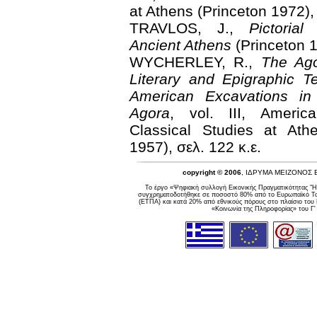
at Athens (Princeton 1972),
TRAVLOS, J.,
Pictorial
Ancient Athens
(Princeton 
WYCHERLEY, R.,
The Ago
Literary and Epigraphic T
American Excavations in
Agora
, vol. III, Americ
Classical Studies at Ath
1957), σελ. 122 κ.ε.
copyright © 2006
, ΙΔΡΥΜΑ ΜΕΙΖΟΝΟΣ
Το έργο «Ψηφιακή συλλογή Εικονικής Πραγματικότητας "Η
συγχρηματοδοτήθηκε σε ποσοστό 80% από το Ευρωπαϊκό Ταμ
(ΕΤΠΑ) και κατά 20% από εθνικούς πόρους στο πλαίσιο του
«Κοινωνία της Πληροφορίας» του Γ'