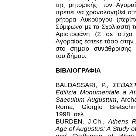
της ρητορικής, τον Αγορα
πρέπει να χρονολογηθεί στ
ρήτορα Λυκούργου (περίπ
Σύμφωνα με το Σχολιαστή 
Αριστοφάνη (Σ σε στίχο 
Αγοραίος έστεκε τόσο στην
στο σημείο συνάθροισης 
του δήμου.
ΒΙΒΛΙΟΓΡΑΦΙΑ
BALDASSARI, P.,
ΣΕΒΑΣΤ
Edilizia Monumentale a At
Saeculum Augustum
, Arch
Roma, Giorgio Bretschne
1998, σελ. ….
BURDEN, J.Ch.,
Athens R
Age of Augustus: A Study of
and Craftsmen at Work