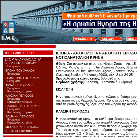
ΠΕΡΙΓΡΑΦΗ ΕΡΓΟΥ
ΙΣΤΟΡΙΑ - ΑΡΧΑΙΟΛΟΓΙΑ
>
ΑΡΧΑΪΚΗ ΠΕΡΙΟΔΟ
ΝΟΤΙΟΑΝΑΤΟΛΙΚΗ ΚΡΗΝΗ
ΙΣΤΟΡΙΑ - ΑΡΧΑΙΟΛΟΓΙΑ
ΝΕΟΛΙΘΙΚΗ ΠΕΡΙΟΔΟΣ
Θέση
: Στο ανατολικό άκρο της Νότιας Στοάς Ι. Αρ. 1
Ευρήματα
Οδηγό: Μc Camp II, J.,
The Athenian Agora, A Shor
ΕΠΟΧΗ ΤΟΥ ΧΑΛΚΟΥ
Excavations of the Athenian Agora, Picture Book
Ευρήματα
Classical Studies (Princeton 2003), σελ. 2 και 24-25.
ΓΕΩΜΕΤΡΙΚΗ ΠΕΡΙΟΔΟΣ
Χρονολόγηση κατασκευής
: 530-520 π.Χ.
Ευρήματα
Περίοδοι χρήσης
: Κλασική, Ελληνιστική, Ρωμαϊκή
ΑΡΧΑΪΚΗ ΠΕΡΙΟΔΟΣ
Ευρήματα
EIΣΑΓΩΓΗ
Κατάλογος Κτηρίων
ΚΛΑΣΙΚΗ ΠΕΡΙΟΔΟΣ
Η νοτιοανατολική κρήνη είναι το καλύτερα διατηρημέν
Ευρήματα
της πλατείας της Αρχαίας Αγοράς. Χρησίμευσε για μεγ
Κατάλογος Κτηρίων
από τις βασικές πηγές ύδρευσης του χώρου της Αγορά
ΕΛΛΗΝΙΣΤΙΚΗ ΠΕΡΙΟΔΟΣ
Ευρήματα
ΚΛΑΣΙΚΗ ΠΕΡΙΟΔΟΣ
Κατάλογος Κτηρίων
ΡΩΜΑΪΚΗ ΠΕΡΙΟΔΟΣ
Η νοτιοανατολική κρήνη, το καλύτερα διατηρημένο κτ
Ευρήματα
Αγοράς, είναι ένα ορθογώνιο παραλληλόγραμμο διαστ
Κατάλογος Κτηρίων
μεγαλύτερο άξονα στα Α-Δ. Στενό πέρασμα χωρίζει την
ΜΕΣΑΙΩΝΙΚΗ ΠΕΡΙΟΔΟΣ
Το κτήριο είχε αρχικά τρία τμήματα: ένα κεντρικό
ΝΕΟΤΕΡΟΙ ΧΡΟΝΟΙ
(διαστάσεων 3,2 x 5 μ.), εκ των οποίων σώζονται μ