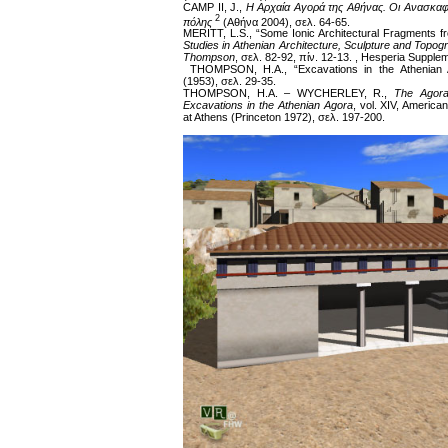
CAMP II, J.,
Η Αρχαία Αγορά της Αθήνας. Οι Ανασκαφέ
2
πόλης
(Αθήνα 2004), σελ. 64-65.
MERITT, L.S., “Some Ionic Architectural Fragments f
Studies in Athenian Architecture, Sculpture and Topo
Thompson
,
σελ. 82-92, πίν. 12-13. , Hesperia Supple
THOMPSON, H.A., “Excavations in the Athenian 
(1953), σελ. 29-35.
THOMPSON, H.A. – WYCHERLEY, R.,
The Agora
Excavations in the Athenian Agora
, vol. XIV, America
at Athens (Princeton 1972), σελ. 197-200.