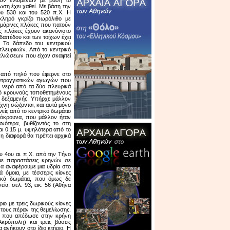
θων ενωμένων με βάση το
ση έχει χαθεί. Με βάση την
του 530 και του 520 π.Χ. Η
κληρό γκρίζο πωρόλιθο με
ρμάρινες πλάκες που πατούν
ες πλάκες έχουν ακανόνιστο
δαπέδου και των τοίχων έχει
 Το δάπεδο του κεντρικού
λευρικών. Από το κεντρικό
μελιώσεων που είχαν σκαφτεί
ύ από πηλό που έφερνε στο
οστραγγιστικών αγωγών που
 νερό από τα δύο πλευρικά
πό κρουνούς τοποθετημένους
φή δεξαμενής. Υπήρχε μάλλον
ίχνη σώζονται, και αυτά μόνο
είς από το κεντρικό δωμάτιο
ντόκρουνα, που μάλλον ήταν
νότερα, βυθίζοντάς το στη
αι 0,15 μ. υψηλότερα από το
 η διαφορά θα πρέπει αρχικά
υ 4ου αι. π.Χ. από την Τήνο
 με παραστάσεις κρηνών σε
 να αναφέρουμε μια υδρία στο
 όμοια, με τέσσερις κίονες
ικά δωμάτια, που όμως δε
εία, σελ. 93, εικ. 56 (Αθήνα
ιο με τρεις δωρικούς κίονες
τους πέραν της θεμελίωσης.
t, που απέδωσε στην κρήνη
κρόπολη) και τρεις βάσεις
 ανήκουν στο ίδιο κτήριο. Η