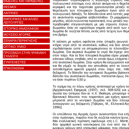
πωρόλιθοι· συγκεκριμένα η κατώτερη στρώση λί
ΕΚΔΟΧΕΣ ΚΑΙ ΠΑΡΑΔΟΧΕΣ
πολυγωνικό σύστημα, ενώ αλλού ακόμα και η θεμελίω
ΘΕΣΜΟΙ
κεραμική και την τοιχοποιία χρονολογείται μεταξύ 
θεμελίωση των πλευρικών δωματίων έγινε από σ
ΛΑΤΡΕΙΕΣ
πολυγωνική διάταξη. Τα δάπεδα είναι από λεπτές μα
σε ακανόνιστα κομμάτια ασβεστόλιθου. Οι μαρμάριν
ΕΜΠΟΡΙΚΕΣ ΚΑΙ ΑΛΛΕΣ
μέγεθος, αλλά ενώνονται προσεκτικά, ενώ μεταξύ του 
ΛΕΙΤΟΥΡΓΙΕΣ
προβλεφθεί στεγανοποίηση με μία στρώση πηλού.
δωματίου ήταν σε υψηλότερο σημείο από αυτό των π
ΙΣΤΟΡΙΚΟ ΑΝΑΣΚΑΦΩΝ
δωμάτιο δε σώζεται τίποτα, εκτός από τα ίχνη των θε
ΜΟΥΣΕΙΟ ΑΓΟΡΑΣ
στο βράχο.
ΣΕΝΑΡΙΑ ΠΕΡΙΗΓΗΣΗΣ
Η ταύτιση με κρήνη οφείλεται στην ύπαρξη αγωγο
κτήριο νερό από τα ανατολικά, καθώς και δύο απ
ΟΠΤΙΚΟ ΥΛΙΚΟ
σχεδιάστηκαν ώστε να απομακρύνουν το πλεονάζον
δωμάτια. Στα ακριανά δωμάτια το νερό θα έτρεχε α
ΠΡΟΣΒΑΣΗ ΣΤΗΝ ΨΗΦΙΑΚΗ
στον τοίχο. Και τα δύο πλευρικά δωμάτια είχαν μορ
ΣΥΛΛΟΓΗ
κάποιου είδους στηθαίο, από το οποίο όμως ελάχιστα 
ΣΥΝΤΕΛΕΣΤΕΣ
στο ανατολικό δωμάτιο. Στην κρήνη θα εισχωρούσε καν
και θα γέμιζε το δοχείο του απευθείας από τα λεο
ΕΠΙΚΟΙΝΩΝΙΑ
τοποθετημένα αρκετά χαμηλά στον τοίχο είτε, πιθα
δεξαμενή. Το δάπεδο του κεντρικού δωματίου βρίσκετ
δάπεδο του ανατολικού δωματίου, πιστεύεται όμως ότι
να ήταν περίπου 0,50 μ.
Το σχήμα της εν λόγω κρήνης αντιστοιχεί με κρήνη το
[Αρχαιολογική Εφημερίς (1937), σελ. 608-620] και
αγγεία του ύστερου 6ου αι. π.Χ. Ιδιαίτερα, μπορούμε
Βρετανικό Μουσείο που παριστάνει μια κρήνη αρκετά
μπροστά από το κεντρικό δωμάτιο και δύο πλευρ
λειτουργούν ως δεξαμενές [Τιβέριος, Μ., Ελληνικά Αγγ
1996)].
Οι υπεύθυνοι της Αγοράς έχουν ανασυστήσει ένα κτήρ
στην πρόσοψη, παρόλο που δε σώζεται κανένα ίχνος 
Μια εναλλακτική πρόταση οφείλουμε στη L.C. Merit
δύο αρχαϊκά ιωνικά κιονόκρανα (το ένα από την Α
ιωνικών κιόνων από νησιωτικό μάρμαρο, που σίγουρα