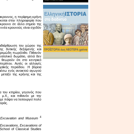
εάκρουνος, η περίφημη κρήνη
ίκειται στην πληροφορία που
άκρουνο σε άλλο σημείο της
εννέα κρουνούς είναι σχεδόν
ναδιάρθρωση του χώρου της
ς δυτικής δεξαμενής και
κρεμώδη πωρόλιθο. Πιθανόν
νατολικό δωμάτιο, αλλά δεν
 θεωρούν ότι στο κεντρικό
ερίπου. Αυτές οι αλλαγές
ϊκής περιόδου. Η βόρεια
 μέσω ενός ανοικτού αγωγού
 μεταξύ της κρήνης και της
μα του κτηρίου, γεγονός που
μ.Χ., και πιθανόν με την
ίχε πάψει να λειτουργεί πολύ
γοράς.
4
e Excavation and Museum
 Excavations, Excavations of
School of Classical Studies