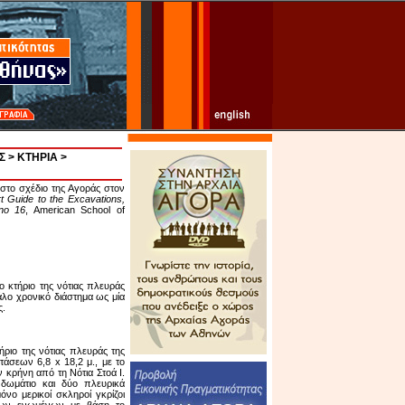
Σ
>
ΚΤΗΡΙΑ
>
5 στο σχέδιο της Αγοράς στον
t Guide to the Excavations,
 no 16
, American School of
ο κτήριο της νότιας πλευράς
άλο χρονικό διάστημα ως μία
ς.
ήριο της νότιας πλευράς της
άσεων 6,8 x 18,2 μ., με το
 κρήνη από τη Νότια Στοά Ι.
 δωμάτιο και δύο πλευρικά
όνο μερικοί σκληροί γκρίζοι