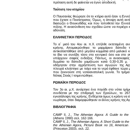
πρόταση αυτή δε φαίνεται να έγινε αποδεκτή.
Ταύτιση του κτηρίου
Ο Παυσανίας θεώρησε ότι το κτήριο αυτό ήταν η Ενν
που έχτισε ο Πεισίστρατος. Όμως, η άποψη αυτή αντ
διασώζει ο Θουκυδίδης και που τοποθετεί την Εννε
πόλης. Η ανασύνθεση του σχεδίου ώστε να περιέχει 
αδύνατη.
ΕΛΛΗΝΙΣΤΙΚΗ ΠΕΡΙΟΔΟΣ
Το α΄ μισό του 4ου αι. π.Χ. επήλθε εκτεταμένη α
κρήνης. Απομακρύνθηκε το μαρμάρινο δάπεδο τη
αντικαταστάθηκε από μεγάλα κομμάτια από μαλακό 
το ίδιο να συνέβη τόσο στο κεντρικό όσο και στο α
υπάρχουν σαφείς ενδείξεις. Πάντως, οι ανασκαφείς
δωμάτιο το δάπεδο χαμήλωσε κατά 0,30-0,35 μ. π
οδήγησαν στην αχρήστευση των αγωγών της Αρχα
πλευρά κλείστηκε με τοίχο και το νερό έφθανε τώρα
που ξεκινούσε στη νοτιοανατολική γωνία. Το τμήμα
Νότιας Στοάς Ι τσιμεντώθηκε.
ΡΩΜΑΪΚΗ ΠΕΡΙΟΔΟΣ
Τον 3ο αι. μ.Χ. ανοίχτηκε ένα πηγάδι στο νότιο τμή
συνδέεται με την επιδρομή των Ερούλων, το 267 
εγκατάλειψη της κρήνης. Ενδέχεται όμως η κρήνη να ε
νωρίτερα, όταν διαμορφώθηκαν οι άλλες κρήνες της Α
ΒΙΒΛΙΟΓΡΑΦΙΑ
CAMP II, J.,
The Athenian Agora: A Guide to th
(Athens 1990) σελ. 162-166.
CAMP II, J.,
The Athenian Agora, A Short Guide to the
the Athenian Agora, Picture Book no 16
, American 
(Princeton 2003), σελ. 22.