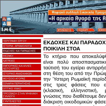
ΠΕΡΙΓΡΑΦΗ ΕΡΓΟΥ
ΕΚΔΟΧΕΣ ΚΑΙ ΠΑΡΑΔΟΧ
ΙΣΤΟΡΙΑ - ΑΡΧΑΙΟΛΟΓΙΑ
ΠΟΙΚΙΛΗ ΣΤΟΑ
ΕΚΔΟΧΕΣ ΚΑΙ ΠΑΡΑΔΟΧΕΣ
Το κτήριο που αποκαλύφ
ΘΕΣΜΟΙ
είναι πολύ αποσπασματικ
ΛΑΤΡΕΙΕΣ
ΕΜΠΟΡΙΚΕΣ ΚΑΙ ΑΛΛΕΣ
ταύτισή του εγείρει αντιρρή
ΛΕΙΤΟΥΡΓΙΕΣ
στη θέση του από την Πρώ
ΙΣΤΟΡΙΚΟ ΑΝΑΣΚΑΦΩΝ
την Ύστερη Ρωμαϊκή περίο
ΜΟΥΣΕΙΟ ΑΓΟΡΑΣ
στις τρεις φάσεις που α
ΣΕΝΑΡΙΑ ΠΕΡΙΗΓΗΣΗΣ
ΟΠΤΙΚΟ ΥΛΙΚΟ
(κλασική, ελληνιστική, 
ΠΡΟΣΒΑΣΗ ΣΤΗΝ ΨΗΦΙΑΚΗ
γνώσεις που διαθέτουμε δεν
ΣΥΛΛΟΓΗ
διάκριση οικοδομικών φάσε
ΣΥΝΤΕΛΕΣΤΕΣ