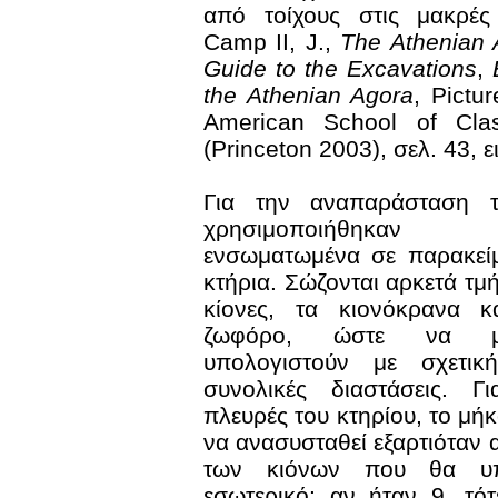
από τοίχους στις μακρές
Camp II, J.,
The Athenian 
Guide to the Excavations
,
the Athenian Agora
, Pictu
American School of Clas
(Princeton 2003), σελ. 43, ε
Για την αναπαράσταση 
χρησιμοποιήθηκαν
ενσωματωμένα σε παρακείμ
κτήρια. Σώζονται αρκετά τμ
κίονες, τα κιονόκρανα κ
ζωφόρο, ώστε να μ
υπολογιστούν με σχετική
συνολικές διαστάσεις. Γ
πλευρές του κτηρίου, το μή
να ανασυσταθεί εξαρτιόταν 
των κιόνων που θα υπ
εσωτερικό: αν ήταν 9, τό