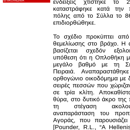
ενδείξεις χτίστηκε το 2
ΕΠΙΚΟΙΝΩΝΙΑ
καταστράφηκε κατά την π
πόλης από το Σύλλα το 86
επιδιορθώθηκε.
Το σχέδιο προκύπτει από
θεμελίωσης στο βράχο. Η
βασίζεται σχεδόν εξολ
υπόθεση ότι η Οπλοθήκη μ
μεγάλο βαθμό με τη Σκ
Πειραιά. Αναπαραστάθηκ
ορθογώνιο οικοδόμημα με 
σειρές πεσσών που χώριζα
σε τρία κλίτη. Αποκαθίστ
θύρα, στο δυτικό άκρο της
τη στέγαση ακολο
αναπαράσταση του προπ
Αγοράς, που παρουσιάζει 
[Pounder, R.L., “A Helleni