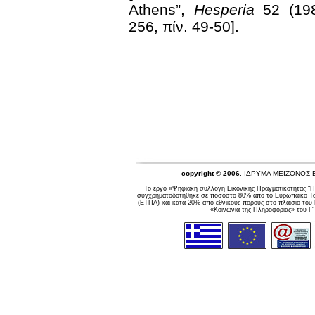
Athens”,
Hesperia
52 (19
256, πίν. 49-50].
copyright © 2006
, ΙΔΡΥΜΑ ΜΕΙΖΟΝΟΣ
Το έργο «Ψηφιακή συλλογή Εικονικής Πραγματικότητας "Η
συγχρηματοδοτήθηκε σε ποσοστό 80% από το Ευρωπαϊκό Ταμ
(ΕΤΠΑ) και κατά 20% από εθνικούς πόρους στο πλαίσιο του
«Κοινωνία της Πληροφορίας» του Γ'