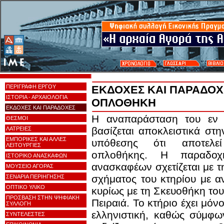
ΠΕΡΙΓΡΑΦΗ ΕΡΓΟΥ
ΕΚΔΟΧΕΣ ΚΑΙ ΠΑΡΑΔΟΧ
ΙΣΤΟΡΙΑ - ΑΡΧΑΙΟΛΟΓΙΑ
ΟΠΛΟΘΗΚΗ
ΕΚΔΟΧΕΣ ΚΑΙ ΠΑΡΑΔΟΧΕΣ
Η αναπαράσταση του εν 
ΘΕΣΜΟΙ
βασίζεται αποκλειστικά στ
ΛΑΤΡΕΙΕΣ
ΕΜΠΟΡΙΚΕΣ ΚΑΙ ΑΛΛΕΣ
υπόθεσης ότι αποτελε
ΛΕΙΤΟΥΡΓΙΕΣ
οπλοθήκης. Η παραδο
ΙΣΤΟΡΙΚΟ ΑΝΑΣΚΑΦΩΝ
ανασκαφέων σχετίζεται με τ
ΜΟΥΣΕΙΟ ΑΓΟΡΑΣ
σχήματος του κτηρίου με α
ΣΕΝΑΡΙΑ ΠΕΡΙΗΓΗΣΗΣ
ΟΠΤΙΚΟ ΥΛΙΚΟ
κυρίως με τη Σκευοθήκη το
ΠΡΟΣΒΑΣΗ ΣΤΗΝ ΨΗΦΙΑΚΗ
Πειραιά. Το κτήριο έχει μόν
ΣΥΛΛΟΓΗ
ελληνιστική, καθώς σύμφω
ΣΥΝΤΕΛΕΣΤΕΣ