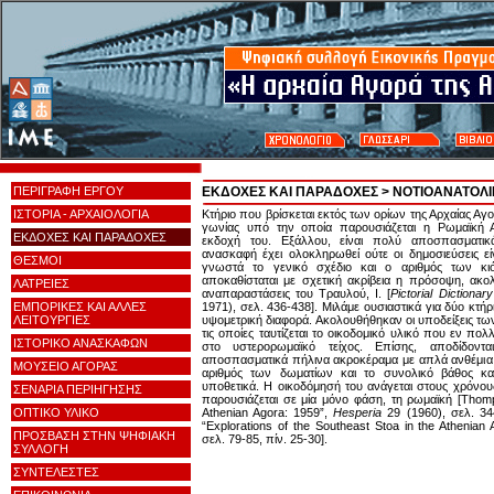
ΠΕΡΙΓΡΑΦΗ ΕΡΓΟΥ
ΕΚΔΟΧΕΣ ΚΑΙ ΠΑΡΑΔΟΧΕΣ
> ΝΟΤΙΟΑΝΑΤΟΛΙ
ΙΣΤΟΡΙΑ - ΑΡΧΑΙΟΛΟΓΙΑ
Κτήριο που βρίσκεται εκτός των ορίων της Αρχαίας Αγ
γωνίας υπό την οποία παρουσιάζεται η Ρωμαϊκή Α
ΕΚΔΟΧΕΣ ΚΑΙ ΠΑΡΑΔΟΧΕΣ
εκδοχή του. Εξάλλου, είναι πολύ αποσπασματι
ανασκαφή έχει ολοκληρωθεί ούτε οι δημοσιεύσεις είν
ΘΕΣΜΟΙ
γνωστά το γενικό σχέδιο και ο αριθμός των κι
αποκαθίσταται με σχετική ακρίβεια η πρόσοψη, ακολ
ΛΑΤΡΕΙΕΣ
αναπαραστάσεις του Τραυλού, Ι. [
Pictorial Dictionar
ΕΜΠΟΡΙΚΕΣ ΚΑΙ ΑΛΛΕΣ
1971), σελ. 436-438]. Μιλάμε ουσιαστικά για δύο κτήρ
ΛΕΙΤΟΥΡΓΙΕΣ
υψομετρική διαφορά. Ακολουθήθηκαν οι υποδείξεις 
τις οποίες ταυτίζεται το οικοδομικό υλικό που εν π
ΙΣΤΟΡΙΚΟ ΑΝΑΣΚΑΦΩΝ
στο υστερορωμαϊκό τείχος. Επίσης, αποδίδοντ
αποσπασματικά πήλινα ακροκέραμα με απλά ανθέμια
ΜΟΥΣΕΙΟ ΑΓΟΡΑΣ
αριθμός των δωματίων και το συνολικό βάθος κα
υποθετικά. Η οικοδόμησή του ανάγεται στους χρόνου
ΣΕΝΑΡΙΑ ΠΕΡΙΗΓΗΣΗΣ
παρουσιάζεται σε μία μόνο φάση, τη ρωμαϊκή [Thompso
ΟΠΤΙΚΟ ΥΛΙΚΟ
Athenian Agora: 1959”,
Hesperia
29 (1960), σελ. 344
“Explorations of the Southeast Stoa in the Athenian
ΠΡΟΣΒΑΣΗ ΣΤΗΝ ΨΗΦΙΑΚΗ
σελ. 79-85, πίν. 25-30].
ΣΥΛΛΟΓΗ
ΣΥΝΤΕΛΕΣΤΕΣ