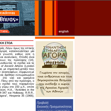
ΚΗ ΣΤΟΑ
οράς. Λόγω όμως της οπτικής
γορά, κατασκευάστηκε μία
κά γνωστό, καθώς ούτε η
αι αναλυτικές. Επειδή είναι
όνων της πρόσοψης (14),
ουθώντας τα σχέδια και τις
y of Ancient Athens
(London
ια, με σημαντική μεταξύ τους
των ανασκαφέων, σύμφωνα με
ολλοίς βρέθηκε ενσωματωμένο
αι στο ναό και ορισμένα
. Πίσω από την πρόσοψη, ο
ι σχέδιό τους παραμένουν
ς γύρω στο 150 μ.Χ., οπότε
n, H.A., “Activities in the
-347 και Holloway, R.R.R.,
 Agora”,
Hesperia
35 (1966),